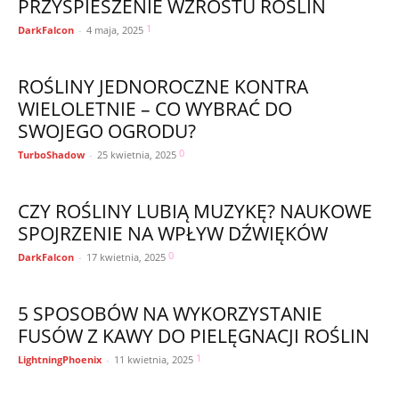
PRZYSPIESZENIE WZROSTU ROŚLIN
1
DarkFalcon
-
4 maja, 2025
ROŚLINY JEDNOROCZNE KONTRA
WIELOLETNIE – CO WYBRAĆ DO
SWOJEGO OGRODU?
0
TurboShadow
-
25 kwietnia, 2025
CZY ROŚLINY LUBIĄ MUZYKĘ? NAUKOWE
SPOJRZENIE NA WPŁYW DŹWIĘKÓW
0
DarkFalcon
-
17 kwietnia, 2025
5 SPOSOBÓW NA WYKORZYSTANIE
FUSÓW Z KAWY DO PIELĘGNACJI ROŚLIN
1
LightningPhoenix
-
11 kwietnia, 2025