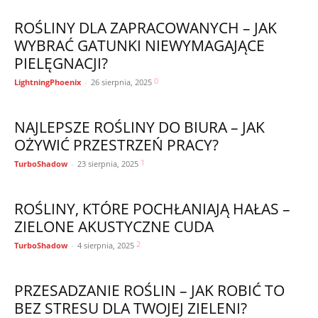
ROŚLINY DLA ZAPRACOWANYCH – JAK
WYBRAĆ GATUNKI NIEWYMAGAJĄCE
PIELĘGNACJI?
0
LightningPhoenix
-
26 sierpnia, 2025
NAJLEPSZE ROŚLINY DO BIURA – JAK
OŻYWIĆ PRZESTRZEŃ PRACY?
1
TurboShadow
-
23 sierpnia, 2025
ROŚLINY, KTÓRE POCHŁANIAJĄ HAŁAS –
ZIELONE AKUSTYCZNE CUDA
2
TurboShadow
-
4 sierpnia, 2025
PRZESADZANIE ROŚLIN – JAK ROBIĆ TO
BEZ STRESU DLA TWOJEJ ZIELENI?