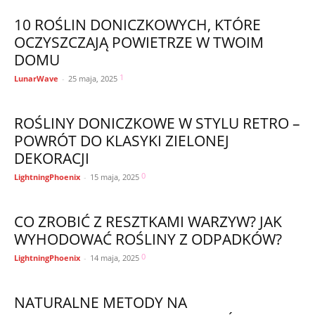
10 ROŚLIN DONICZKOWYCH, KTÓRE
OCZYSZCZAJĄ POWIETRZE W TWOIM
DOMU
1
LunarWave
-
25 maja, 2025
ROŚLINY DONICZKOWE W STYLU RETRO –
POWRÓT DO KLASYKI ZIELONEJ
DEKORACJI
0
LightningPhoenix
-
15 maja, 2025
CO ZROBIĆ Z RESZTKAMI WARZYW? JAK
WYHODOWAĆ ROŚLINY Z ODPADKÓW?
0
LightningPhoenix
-
14 maja, 2025
NATURALNE METODY NA