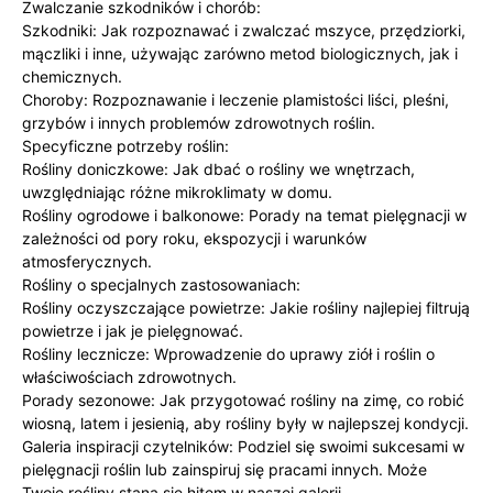
Zwalczanie szkodników i chorób:
Szkodniki: Jak rozpoznawać i zwalczać mszyce, przędziorki,
mączliki i inne, używając zarówno metod biologicznych, jak i
chemicznych.
Choroby: Rozpoznawanie i leczenie plamistości liści, pleśni,
grzybów i innych problemów zdrowotnych roślin.
Specyficzne potrzeby roślin:
Rośliny doniczkowe: Jak dbać o rośliny we wnętrzach,
uwzględniając różne mikroklimaty w domu.
Rośliny ogrodowe i balkonowe: Porady na temat pielęgnacji w
zależności od pory roku, ekspozycji i warunków
atmosferycznych.
Rośliny o specjalnych zastosowaniach:
Rośliny oczyszczające powietrze: Jakie rośliny najlepiej filtrują
powietrze i jak je pielęgnować.
Rośliny lecznicze: Wprowadzenie do uprawy ziół i roślin o
właściwościach zdrowotnych.
Porady sezonowe: Jak przygotować rośliny na zimę, co robić
wiosną, latem i jesienią, aby rośliny były w najlepszej kondycji.
Galeria inspiracji czytelników: Podziel się swoimi sukcesami w
pielęgnacji roślin lub zainspiruj się pracami innych. Może
Twoje rośliny staną się hitem w naszej galerii.