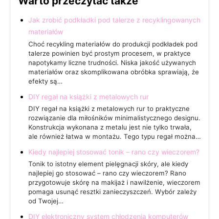
Warto przeczytać także
Jak zrobić podkładki pod talerze z recyklingowanych
materiałów
Choć recykling materiałów do produkcji podkładek pod
talerze powinien być prostym procesem, w praktyce
napotykamy liczne trudności. Niska jakość używanych
materiałów oraz skomplikowana obróbka sprawiają, że
efekty są…
DIY regał na książki z metalowych rur
DIY regał na książki z metalowych rur to praktyczne
rozwiązanie dla miłośników minimalistycznego designu.
Konstrukcja wykonana z metalu jest nie tylko trwała,
ale również łatwa w montażu. Tego typu regał można…
Kiedy najlepiej stosować tonik – rano czy wieczorem?
Tonik to istotny element pielęgnacji skóry, ale kiedy
najlepiej go stosować – rano czy wieczorem? Rano
przygotowuje skórę na makijaż i nawilżenie, wieczorem
pomaga usunąć resztki zanieczyszczeń. Wybór zależy
od Twojej…
DIY elektroniczny system chłodzenia komputerów