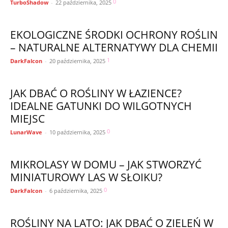
0
TurboShadow
-
22 października, 2025
EKOLOGICZNE ŚRODKI OCHRONY ROŚLIN
– NATURALNE ALTERNATYWY DLA CHEMII
1
DarkFalcon
-
20 października, 2025
JAK DBAĆ O ROŚLINY W ŁAZIENCE?
IDEALNE GATUNKI DO WILGOTNYCH
MIEJSC
0
LunarWave
-
10 października, 2025
MIKROLASY W DOMU – JAK STWORZYĆ
MINIATUROWY LAS W SŁOIKU?
0
DarkFalcon
-
6 października, 2025
ROŚLINY NA LATO: JAK DBAĆ O ZIELEŃ W