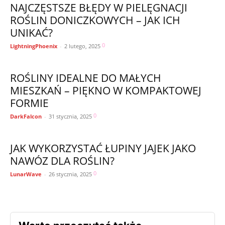
NAJCZĘSTSZE BŁĘDY W PIELĘGNACJI
ROŚLIN DONICZKOWYCH – JAK ICH
UNIKAĆ?
0
LightningPhoenix
-
2 lutego, 2025
ROŚLINY IDEALNE DO MAŁYCH
MIESZKAŃ – PIĘKNO W KOMPAKTOWEJ
FORMIE
0
DarkFalcon
-
31 stycznia, 2025
JAK WYKORZYSTAĆ ŁUPINY JAJEK JAKO
NAWÓZ DLA ROŚLIN?
0
LunarWave
-
26 stycznia, 2025