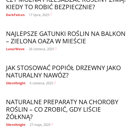
KIEDY TO ROBIĆ BEZPIECZNIE?
0
DarkFalcon
-
17 lipca, 2025
NAJLEPSZE GATUNKI ROŚLIN NA BALKON
– ZIELONA OAZA W MIEŚCIE
0
LunarWave
-
26 czerwca, 2025
JAK STOSOWAĆ POPIÓŁ DRZEWNY JAKO
NATURALNY NAWÓZ?
0
SilentKnight
-
6 czerwca, 2025
NATURALNE PREPARATY NA CHOROBY
ROŚLIN – CO ZROBIĆ, GDY LIŚCIE
ŻÓŁKNĄ?
0
SilentKnight
-
27 maja, 2025