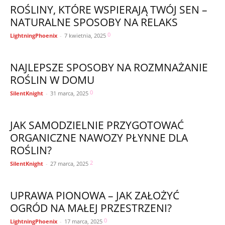
ROŚLINY, KTÓRE WSPIERAJĄ TWÓJ SEN –
NATURALNE SPOSOBY NA RELAKS
0
LightningPhoenix
-
7 kwietnia, 2025
NAJLEPSZE SPOSOBY NA ROZMNAŻANIE
ROŚLIN W DOMU
0
SilentKnight
-
31 marca, 2025
JAK SAMODZIELNIE PRZYGOTOWAĆ
ORGANICZNE NAWOZY PŁYNNE DLA
ROŚLIN?
2
SilentKnight
-
27 marca, 2025
UPRAWA PIONOWA – JAK ZAŁOŻYĆ
OGRÓD NA MAŁEJ PRZESTRZENI?
0
LightningPhoenix
-
17 marca, 2025