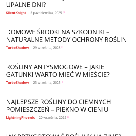
UPALNE DNI?
0
SilentKnight
-
5 października, 2025
DOMOWE ŚRODKI NA SZKODNIKI –
NATURALNE METODY OCHRONY ROŚLIN
0
TurboShadow
-
29 września, 2025
ROŚLINY ANTYSMOGOWE – JAKIE
GATUNKI WARTO MIEĆ W MIEŚCIE?
1
TurboShadow
-
23 września, 2025
NAJLEPSZE ROŚLINY DO CIEMNYCH
POMIESZCZEŃ – PIĘKNO W CIENIU
0
LightningPhoenix
-
20 września, 2025