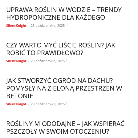
UPRAWA ROŚLIN W WODZIE – TRENDY
HYDROPONICZNE DLA KAŻDEGO
0
SilentKnight
-
23 października, 2025
CZY WARTO MYĆ LIŚCIE ROŚLIN? JAK
ROBIĆ TO PRAWIDŁOWO?
1
SilentKnight
-
23 października, 2025
JAK STWORZYĆ OGRÓD NA DACHU?
POMYSŁY NA ZIELONĄ PRZESTRZEŃ W
BETONIE
1
SilentKnight
-
23 października, 2025
ROŚLINY MIODODAJNE – JAK WSPIERAĆ
PSZCZOŁY W SWOIM OTOCZENIU?