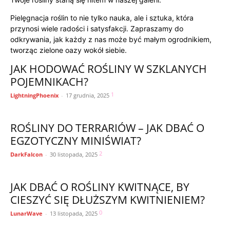
Pielęgnacja roślin to nie tylko nauka, ale i sztuka, która
przynosi wiele radości i satysfakcji. Zapraszamy do
odkrywania, jak każdy z nas może być małym ogrodnikiem,
tworząc zielone oazy wokół siebie.
JAK HODOWAĆ ROŚLINY W SZKLANYCH
POJEMNIKACH?
1
LightningPhoenix
-
17 grudnia, 2025
ROŚLINY DO TERRARIÓW – JAK DBAĆ O
EGZOTYCZNY MINIŚWIAT?
2
DarkFalcon
-
30 listopada, 2025
JAK DBAĆ O ROŚLINY KWITNĄCE, BY
CIESZYĆ SIĘ DŁUŻSZYM KWITNIENIEM?
0
LunarWave
-
13 listopada, 2025