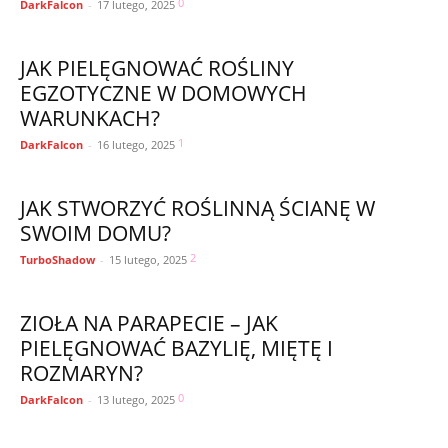
0
DarkFalcon
-
17 lutego, 2025
JAK PIELĘGNOWAĆ ROŚLINY
EGZOTYCZNE W DOMOWYCH
WARUNKACH?
1
DarkFalcon
-
16 lutego, 2025
JAK STWORZYĆ ROŚLINNĄ ŚCIANĘ W
SWOIM DOMU?
2
TurboShadow
-
15 lutego, 2025
ZIOŁA NA PARAPECIE – JAK
PIELĘGNOWAĆ BAZYLIĘ, MIĘTĘ I
ROZMARYN?
0
DarkFalcon
-
13 lutego, 2025