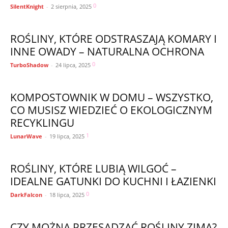
0
SilentKnight
-
2 sierpnia, 2025
ROŚLINY, KTÓRE ODSTRASZAJĄ KOMARY I
INNE OWADY – NATURALNA OCHRONA
0
TurboShadow
-
24 lipca, 2025
KOMPOSTOWNIK W DOMU – WSZYSTKO,
CO MUSISZ WIEDZIEĆ O EKOLOGICZNYM
RECYKLINGU
1
LunarWave
-
19 lipca, 2025
ROŚLINY, KTÓRE LUBIĄ WILGOĆ –
IDEALNE GATUNKI DO KUCHNI I ŁAZIENKI
0
DarkFalcon
-
18 lipca, 2025
CZY MOŻNA PRZESADZAĆ ROŚLINY ZIMĄ?