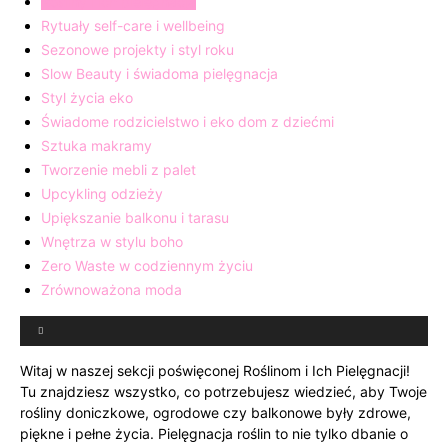
Rośliny i ich pielęgnacja
Rytuały self-care i wellbeing
Sezonowe projekty i styl roku
Slow Beauty i świadoma pielęgnacja
Styl życia eko
Świadome rodzicielstwo i eko dom z dziećmi
Sztuka makramy
Tworzenie mebli z palet
Upcykling odzieży
Upiększanie balkonu i tarasu
Wnętrza w stylu boho
Zero Waste w codziennym życiu
Zrównoważona moda
Witaj w naszej sekcji poświęconej Roślinom i Ich Pielęgnacji!
Tu znajdziesz wszystko, co potrzebujesz wiedzieć, aby Twoje
rośliny doniczkowe, ogrodowe czy balkonowe były zdrowe,
piękne i pełne życia. Pielęgnacja roślin to nie tylko dbanie o