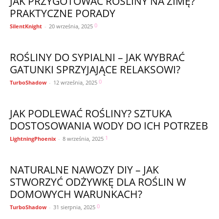
JAK PRZYGOTOWAĆ ROŚLINY NA ZIMĘ?
PRAKTYCZNE PORADY
0
SilentKnight
-
20 września, 2025
ROŚLINY DO SYPIALNI – JAK WYBRAĆ
GATUNKI SPRZYJAJĄCE RELAKSOWI?
0
TurboShadow
-
12 września, 2025
JAK PODLEWAĆ ROŚLINY? SZTUKA
DOSTOSOWANIA WODY DO ICH POTRZEB
1
LightningPhoenix
-
8 września, 2025
NATURALNE NAWOZY DIY – JAK
STWORZYĆ ODŻYWKĘ DLA ROŚLIN W
DOMOWYCH WARUNKACH?
0
TurboShadow
-
31 sierpnia, 2025