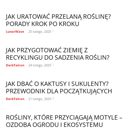
JAK URATOWAĆ PRZELANĄ ROŚLINĘ?
PORADY KROK PO KROKU
1
LunarWave
-
25 lutego, 2025
JAK PRZYGOTOWAĆ ZIEMIĘ Z
RECYKLINGU DO SADZENIA ROŚLIN?
1
DarkFalcon
-
24 lutego, 2025
JAK DBAĆ O KAKTUSY I SUKULENTY?
PRZEWODNIK DLA POCZĄTKUJĄCYCH
0
DarkFalcon
-
21 lutego, 2025
ROŚLINY, KTÓRE PRZYCIĄGAJĄ MOTYLE –
OZDOBA OGRODU I EKOSYSTEMU