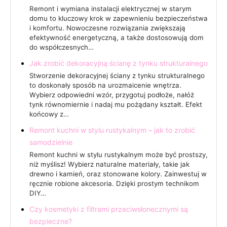
Remont i wymiana instalacji elektrycznej w starym
domu to kluczowy krok w zapewnieniu bezpieczeństwa
i komfortu. Nowoczesne rozwiązania zwiększają
efektywność energetyczną, a także dostosowują dom
do współczesnych…
Jak zrobić dekoracyjną ścianę z tynku strukturalnego
Stworzenie dekoracyjnej ściany z tynku strukturalnego
to doskonały sposób na urozmaicenie wnętrza.
Wybierz odpowiedni wzór, przygotuj podłoże, nałóż
tynk równomiernie i nadaj mu pożądany kształt. Efekt
końcowy z…
Remont kuchni w stylu rustykalnym – jak to zrobić
samodzielnie
Remont kuchni w stylu rustykalnym może być prostszy,
niż myślisz! Wybierz naturalne materiały, takie jak
drewno i kamień, oraz stonowane kolory. Zainwestuj w
ręcznie robione akcesoria. Dzięki prostym technikom
DIY…
Czy kosmetyki z filtrami przeciwsłonecznymi są
bezpieczne?